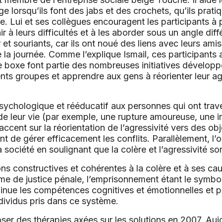
e lorsqu’ils font des jabs et des crochets, qu’ils prati
appe. Lui et ses collègues encouragent les participants
échir à leurs difficultés et à les aborder sous un angle dif
 et souriants, car ils ont noué des liens avec leurs amis
 la journée. Comme l’explique Ismail, ces participants
e boxe font partie des nombreuses initiatives dévelop
ents groupes et apprendre aux gens à réorienter leur agr
ychologique et rééducatif aux personnes qui ont trave
 de leur vie (par exemple, une rupture amoureuse, une i
accent sur la réorientation de l’agressivité vers des obje
ant de gérer efficacement les conflits. Parallèlement, l’
 société en soulignant que la colère et l’agressivité so
ons constructives et cohérentes à la colère et à ses cau
ème de justice pénale, l’emprisonnement étant le symbol
minue les compétences cognitives et émotionnelles et pe
individus pris dans ce système.
 des thérapies axées sur les solutions en 2007. Aujou