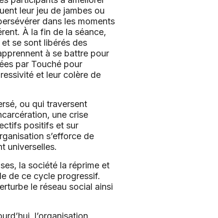
quent leur jeu de jambes ou
 à persévérer dans les moments
férent. À la fin de la séance,
 et se sont libérés des
 apprennent à se battre pour
pées par Touché pour
essivité et leur colère de
rsé, ou qui traversent
ncarcération, une crise
ctifs positifs et sur
organisation s’efforce de
nt universelles.
ses, la société la réprime et
e de ce cycle progressif.
rturbe le réseau social ainsi
rd’hui, l’organisation